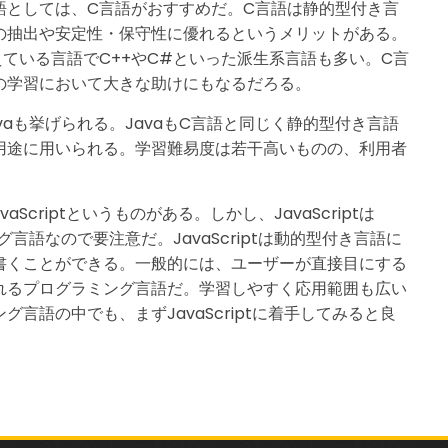
語としては、C言語がおすすめだ。C言語は静的型付き言
の抽出や安定性・保守性に優れるというメリットがある。
ている言語でC++やC#といった派生系言語も多い。C言
の学習において大きな助けにもなるだろる。
aも挙げられる。JavaもC言語と同じく静的型付き言語
用途に用いられる。学習難易度は若干高いものの、利用者
。
Scriptというものがある。しかし、JavaScriptは
言語なので要注意だ。JavaScriptは動的型付き言語に
書くことができる。一般的には、ユーザーが直接目にする
れるプログラミング言語だ。学習しやすく応用範囲も広い
言語の中でも、まずJavaScriptに着手してみると良